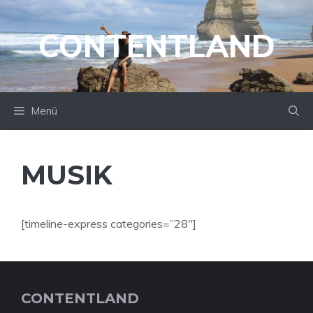
Zum
Inhalt
CONTENTLAND
springen
Menü
MUSIK
[timeline-express categories=”28″]
CONTENTLAND